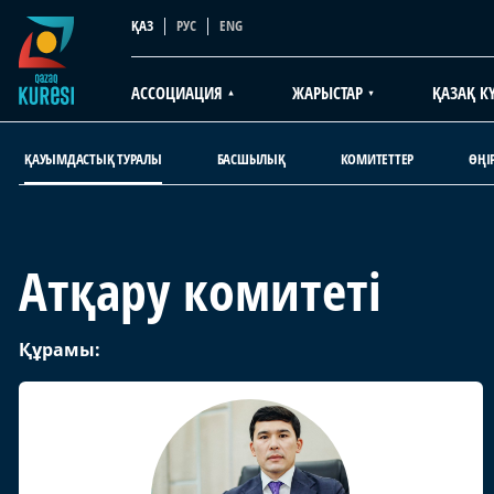
ҚАЗ
РУС
ENG
АССОЦИАЦИЯ
ЖАРЫСТАР
ҚАЗАҚ КҮ
ҚАУЫМДАСТЫҚ ТУРАЛЫ
БАСШЫЛЫҚ
КОМИТЕТТЕР
ӨҢІ
Атқару комитеті
Құрамы: