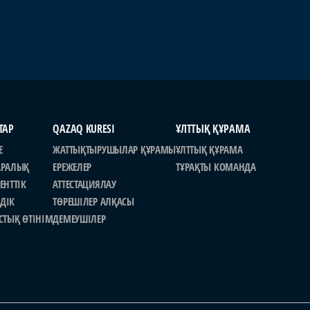
ТАР
QAZAQ KURESI
ҰЛТТЫҚ ҚҰРАМА
Е
ЖАТТЫҚТЫРУШЫЛАР ҚҰРАМЫ
ҰЛТТЫҚ ҚҰРАМА
АРАЛЫҚ
ЕРЕЖЕЛЕР
ТҰРАҚТЫ КОМАНДА
ЕНТТІК
АТТЕСТАЦИЯЛАУ
ДІК
ТӨРЕШІЛЕР АЛҚАСЫ
СТЫҚ ӨТІНІМ
ДЕМЕУШІЛЕР