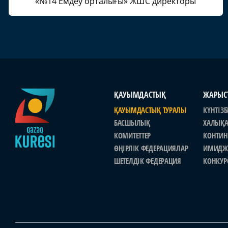
«№14 Емдеу орталығы» ЖШС директоры
ҚАУЫМДАСТЫҚ
ЖАРЫС
ҚАУЫМДАСТЫҚ ТУРАЛЫ
КҮНТІЗБ
БАСШЫЛЫҚ
ХАЛЫҚ
КОМИТЕТТЕР
КОНТИН
ӨҢІРЛІК ФЕДЕРАЦИЯЛАР
ИМИДЖ
ШЕТЕЛДІК ФЕДЕРАЦИЯ
КОНКУР